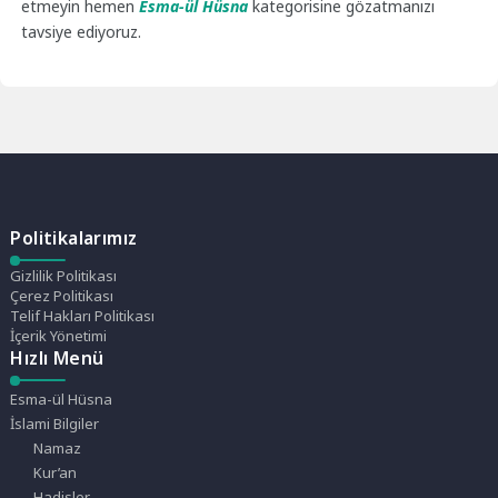
etmeyin hemen
Esma-ül Hüsna
kategorisine gözatmanızı
tavsiye ediyoruz.
Politikalarımız
Gizlilik Politikası
Çerez Politikası
Telif Hakları Politikası
İçerik Yönetimi
Hızlı Menü
Esma-ül Hüsna
İslami Bilgiler
Namaz
Kur’an
Hadisler