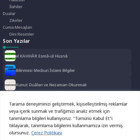
İlahiler
Dualar
Zikirler
Cuma Mesajları
Dini Resimler
Son Yazılar
el KAHHÂR Esmâ-ül Hüsnâ
Bilinmesi Mecburi İslami Bilgiler
Kunut Duâları ve Nezaman Okunmalı
El ĞANİYY Esma-ül Hüsna
Tarama deneyiminizi geliştirmek, kişiselleştirilmiş reklamlar
Sosyal Medya
veya içerik sunmak ve trafiğimizi analiz etmek için
tanımlama bilgileri kullanıyoruz. "Tümünü Kabul Et"i
Reklamı Gizle
Instagram
Facebook
Twitter
tıklayarak, tanımlama bilgilerini kullanmamıza izin vermiş
Bu site, kullanıcı deneyimini geliştirmek için çerezleri
olursunuz.
kullanmaktadır. Devam ederek bu çerezleri kabul etmiş
Çerez Politikası
LinkedIn
YouTube
TikTok
olursunuz.