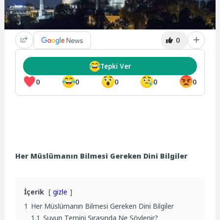
0
Tepki Ver
0
0
0
0
0
Her Müslümanın Bilmesi Gereken Dini Bilgiler
İçerik
gizle
1
Her Müslümanın Bilmesi Gereken Dini Bilgiler
1.1
Suyun Temini Sırasında Ne Söylenir?