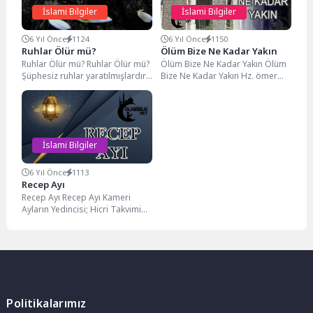
İslami Bilgiler
İslami Bilgiler
6 Yıl Önce
1124
6 Yıl Önce
1150
Ruhlar Ölür mü?
Ölüm Bize Ne Kadar Yakın
Ruhlar Ölür mü? Ruhlar Ölür mü?
Ölüm Bize Ne Kadar Yakın Ölüm
Şüphesiz ruhlar yaratılmışlardır.
Bize Ne Kadar Yakın Hz. ömer
Onlar yok olmazlar ancak
Döneminde Altı Yaşında...
onların ölümleri...
İslami Bilgiler
6 Yıl Önce
1113
Recep Ayı
Recep Ayı Recep Ayı Kameri
Ayların Yedincisi; Hicri Takvimin
Aylarından Biri Olan Muharrem
ile Başlayan...
Politikalarımız