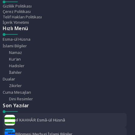
Gizlilik Politikası
Çerez Politikası
Telif Hakları Politikası
İçerik Yönetimi
Hızlı Menü
Esma-ül Hüsna
İslami Bilgiler
Namaz
Kur’an
Hadisler
İlahiler
Dualar
Zikirler
Cuma Mesajları
Dini Resimler
Son Yazılar
el KAHHÂR Esmâ-ül Hüsnâ
Bilinmesi Mecburi İslami Bilgiler