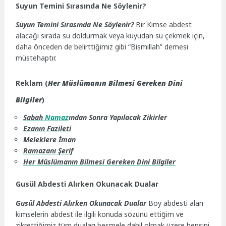
Suyun Temini Sırasında Ne Söylenir?
Suyun Temini Sırasında Ne Söylenir?
Bir Kimse abdest
alacağı sırada su doldurmak veya kuyudan su çekmek için,
daha önceden de belirttiğimiz gibi “Bismillah” demesi
müstehaptır.
Reklam (
Her Müslümanın Bilmesi Gereken Dini
Bilgiler
)
Sabah
Namaz
ından Sonra Yapılacak Zikirler
Ezanın Fazileti
Meleklere İman
Ramazanı Şerif
Her Müslümanın Bilmesi Gereken Dini Bilgiler
Gusül Abdesti Alırken Okunacak Dualar
Gusül Abdesti Alırken Okunacak Dualar
Boy abdesti alan
kimselerin abdest ile ilgili konuda sözünü ettiğim ve
zikrettiğimiz tüm duaları besmele dahil olmak üzere hepsini