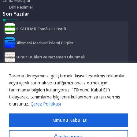
Cuma Mesajları
Dini Resimler
Son Yazılar
el KAHHÂR Esmâ-ül Hüsnâ
Bilinmesi Mecburi İslami Bilgiler
Kunut Duâları ve Nezaman Okunmalı
El ĞANİYY Esma-ül Hüsna
Tarama deneyiminizi geliştirmek, kişiselleştirilmiş reklamlar
Sosyal Medya
veya içerik sunmak ve trafiğimizi analiz etmek için
tanımlama bilgileri kullanıyoruz. "Tümünü Kabul Et"i
Reklamı Gizle
Instagram
Facebook
Twitter
tıklayarak, tanımlama bilgilerini kullanmamıza izin vermiş
Bu site, kullanıcı deneyimini geliştirmek için çerezleri
olursunuz.
kullanmaktadır. Devam ederek bu çerezleri kabul etmiş
Çerez Politikası
LinkedIn
YouTube
TikTok
olursunuz.
Kabul Et
Reddet
Tümünü Kabul Et
Reklamı Göster
Özelleştirmek