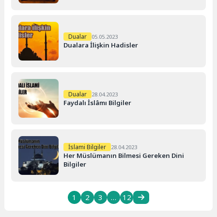
Dualar
05.05.2023
Dualara İlişkin Hadisler
Dualar
28.04.2023
Faydalı İslâmı Bilgiler
İslami Bilgiler
28.04.2023
Her Müslümanın Bilmesi Gereken Dini
Bilgiler
1
2
3
…
12