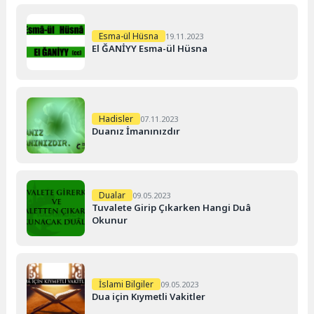
Esma-ül Hüsna
19.11.2023
El ĞANİYY Esma-ül Hüsna
Hadisler
07.11.2023
Duanız İmanınızdır
Dualar
09.05.2023
Tuvalete Girip Çıkarken Hangi Duâ
Okunur
İslami Bilgiler
09.05.2023
Dua için Kıymetli Vakitler