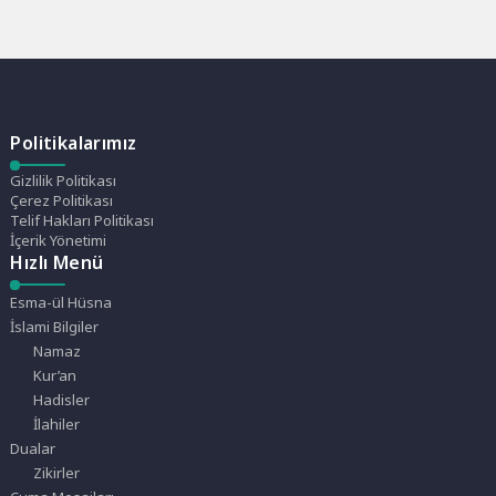
Politikalarımız
Gizlilik Politikası
Çerez Politikası
Telif Hakları Politikası
İçerik Yönetimi
Hızlı Menü
Esma-ül Hüsna
İslami Bilgiler
Namaz
Kur’an
Hadisler
İlahiler
Dualar
Zikirler