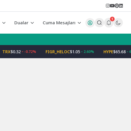
1
r
Dualar
Cuma Mesajları
X
$0.32
FIGR_HELOC
$1.05
HYPE
$65.68
-0.72%
2.60%
6.92