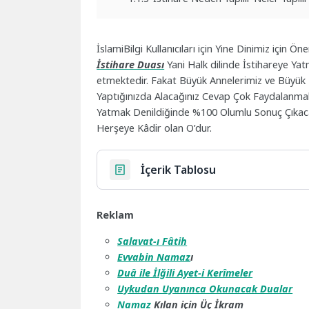
İslamiBilgi Kullanıcıları için Yine Dinimiz için 
İstihare Duası
Yani Halk dilinde İstihareye Y
etmektedir. Fakat Büyük Annelerimiz ve Büyük 
Yaptığınızda Alacağınız Cevap Çok Faydalanmak i
Yatmak Denildiğinde %100 Olumlu Sonuç Çıkaca
Herşeye Kâdir olan O’dur.
İçerik Tablosu
Reklam
Salavat-ı Fâtih
Evvabin
Namaz
ı
Duâ ile İlğili Ayet-i Kerîmeler
Uykudan Uyanınca Okunacak Dualar
Namaz
Kılan için Üç İkram