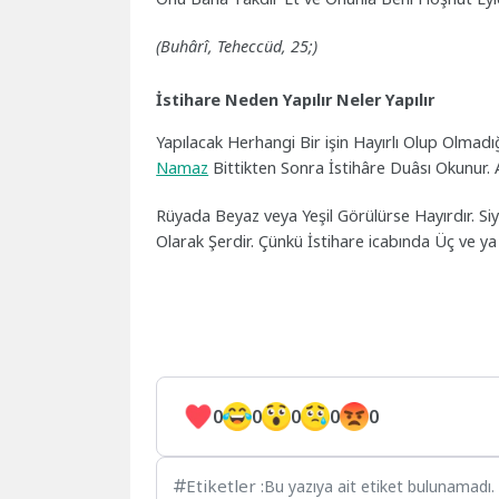
(Buhârî, Teheccüd, 25;)
İstihare Neden Yapılır Neler Yapılır
Yapılacak Herhangi Bir işin Hayırlı Olup Olmadığ
Namaz
Bittikten Sonra İstihâre Duâsı Okunur. Ab
Rüyada Beyaz veya Yeşil Görülürse Hayırdır. Siy
Olarak Şerdir. Çünkü İstihare icabında Üç ve ya 
0
0
0
0
0
Etiketler :
Bu yazıya ait etiket bulunamadı.