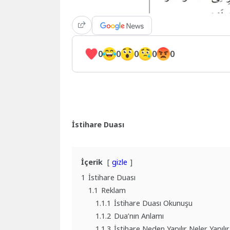
0
0
0
0
0
İstihare Duası
İçerik
gizle
1
İstihare Duası
1.1
Reklam
1.1.1
İstihare Duası Okunuşu
1.1.2
Dua’nın Anlamı
1.1.3
İstihare Neden Yapılır Neler Yapılır