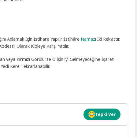
ını Anlamak İçin İstihare Yapılır. İstihâre
Namaz
ı İki Rek’attır.
destli Olarak Kıbleye Karşı Yatılır.
ah veya Kırmızı Görülürse O işin iyi Gelmeyeceğine İşaret
Yedi Kere Tekrarlanabilir.
Tepki Ver