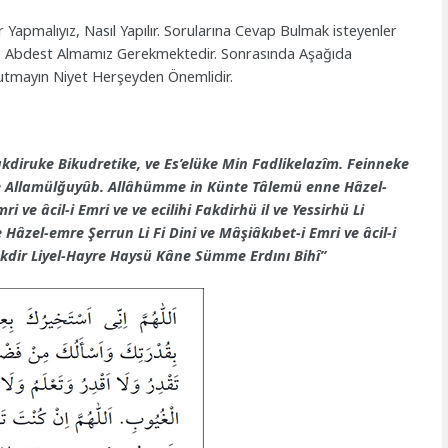
r Yapmalıyız, Nasıl Yapılır. Sorularına Cevap Bulmak isteyenler
likle Abdest Almamız Gerekmektedir. Sonrasında Aşağıda
nutmayın Niyet Herşeyden Önemlidir.
akdiruke Bikudretike, ve Es’elüke Min Fadlikelazîm. Feinneke
ve Allamülğuyûb. Allâhümme in Künte Tâlemü enne Hâzel-
i ve âcil-i Emri ve ve ecilihi Fakdirhü il ve Yessirhü Li
âzel-emre Şerrun Li Fi Dini ve Mâşiâkıbet-i Emri ve âcil-i
Vakdir Liyel-Hayre Haysü Kâne Sümme Erdını Bihî”