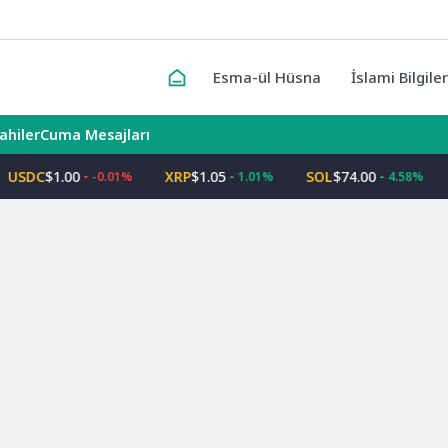
Esma-ül Hüsna
İslami Bilgile
lahiler
Cuma Mesajları
DC
$1.00
XRP
$1.05
SOL
$74.00
TR
-0.01%
1.01%
4.58%