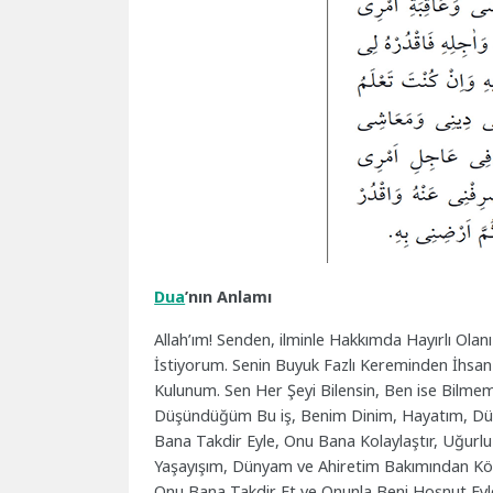
Dua
’nın Anlamı
Allah’ım! Senden, ilminle Hakkımda Hayırlı Ola
İstiyorum. Senin Buyuk Fazlı Kereminden İhsan
Kulunum. Sen Her Şeyi Bilensin, Ben ise Bilmem. 
Düşündüğüm Bu iş, Benim Dinim, Hayatım, Dü
Bana Takdir Eyle, Onu Bana Kolaylaştır, Uğurlu
Yaşayışım, Dünyam ve Ahiretim Bakımından Kötü
Onu Bana Takdir Et ve Onunla Beni Hoşnut Eyl