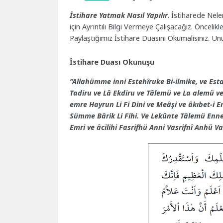
İstihare Yatmak Nasıl Yapılır
. İstiharede Nele
için Ayrıntılı Bilgi Vermeye Çalışacağız. Önce
Paylaştığımız İstihare Duasını Okumalısınız. U
İstihare Duası Okunuşu
“Allahümme inni Estehîruke Bi-ilmike, ve Est
Tadiru ve Lâ Ekdiru ve Tâlemü ve La alemü 
emre Hayrun Li Fi Dini ve Meâşi ve âkıbet-i Emr
Sümme Bârik Li Fihi. Ve Lekünte Tâlemü Enne H
Emri ve âcilihi Fasrifhü Anni Vasrifnî Anhü 