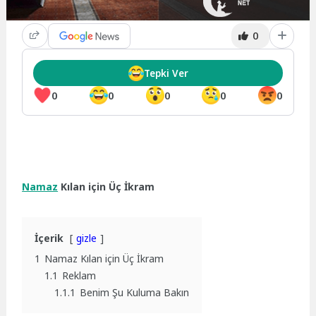
0
Tepki Ver
0
0
0
0
0
Namaz
Kılan için Üç İkram
İçerik
gizle
1
Namaz Kılan için Üç İkram
1.1
Reklam
1.1.1
Benim Şu Kuluma Bakın