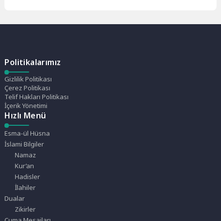
alır ve terk ederse, Cenab-ı
Allah,...
Politikalarımız
Gizlilik Politikası
Çerez Politikası
Telif Hakları Politikası
İçerik Yönetimi
Hızlı Menü
Esma-ül Hüsna
İslami Bilgiler
Namaz
Kur’an
Hadisler
İlahiler
Dualar
Zikirler
Cuma Mesajları