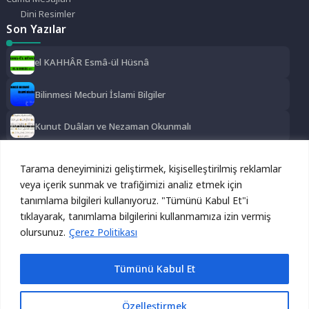
Dini Resimler
Son Yazılar
el KAHHÂR Esmâ-ül Hüsnâ
Bilinmesi Mecburi İslami Bilgiler
Kunut Duâları ve Nezaman Okunmalı
El ĞANİYY Esma-ül Hüsna
Tarama deneyiminizi geliştirmek, kişiselleştirilmiş reklamlar
Sosyal Medya
veya içerik sunmak ve trafiğimizi analiz etmek için
tanımlama bilgileri kullanıyoruz. "Tümünü Kabul Et"i
Reklamı Gizle
Instagram
Facebook
Twitter
tıklayarak, tanımlama bilgilerini kullanmamıza izin vermiş
Bu site, kullanıcı deneyimini geliştirmek için çerezleri
olursunuz.
kullanmaktadır. Devam ederek bu çerezleri kabul etmiş
Çerez Politikası
LinkedIn
YouTube
TikTok
olursunuz.
Kabul Et
Reddet
Tümünü Kabul Et
Reklamı Göster
Özelleştirmek