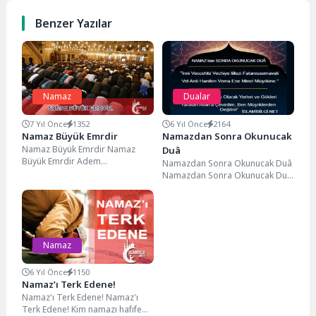
Benzer Yazılar
Namaz
Dualar
7 Yıl Önce
1352
6 Yıl Önce
2164
Namaz Büyük Emrdir
Namazdan Sonra Okunucak
Namaz Büyük Emrdir Namaz
Duâ
Büyük Emrdir Adem
Namazdan Sonra Okunucak Duâ
Aleyhisselamdan Beri, Her
Namazdan Sonra Okunucak Duâ
Dinde Bir Vakt Namaz vardı....
da Gayesi vardır, Neden Namaz
Kılarken Sonunda...
Namaz
6 Yıl Önce
1150
Namaz’ı Terk Edene!
Namaz'ı Terk Edene! Namaz'ı
Terk Edene! Kim namazı hafıfe