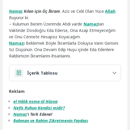
Namaz
Kılan için Üç İkram
. Aziz ve Celil Olan Yüce
Allah
Buyurur ki:
– Kulumun Benim Üzerimde Ahdi vardır.
Namaz
ları
Vaktinde Dosdoğru Eda Ederse, Ona Azap Etmeyeceğim
ve Onu Cennete Hesapsız Koyacağım.
Namaz
ı Beklemek Böyle İkramlarla Doluysa Varın Gerisini
Siz Düşünün. Ona Devam Edip Huşu içinde Eda Edenlere
Rabbimizin İkramlarını ihsanlarını.
İçerik Tablosu
Reklam
el Hâlık
esma-ül Hüsna
Nefis Ruhun Kendisi midir?
Namaz
’ı Terk Edene!
Rahman ve Rahim Zikretmenin Faydası