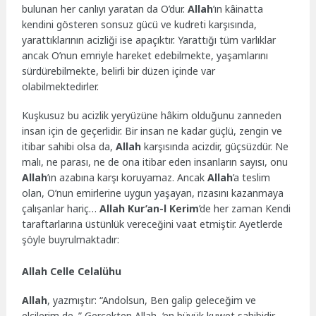
bulunan her canlıyı yaratan da O’dur.
Allah
’ın kâinatta
kendini gösteren sonsuz gücü ve kudreti karşısında,
yarattıklarının acizliği ise apaçıktır. Yarattığı tüm varlıklar
ancak O’nun emriyle hareket edebilmekte, yaşamlarını
sürdürebilmekte, belirli bir düzen içinde var
olabilmektedirler.
Kuşkusuz bu acizlik yeryüzüne hâkim olduğunu zanneden
insan için de geçerlidir. Bir insan ne kadar güçlü, zengin ve
itibar sahibi olsa da,
Allah
karşısında acizdir, güçsüzdür. Ne
malı, ne parası, ne de ona itibar eden insanların sayısı, onu
Allah
’ın azabına karşı koruyamaz. Ancak
Allah
’a teslim
olan, O’nun emirlerine uygun yaşayan, rızasını kazanmaya
çalışanlar hariç…
Allah
Kur’an-l Kerim
’de her zaman Kendi
taraftarlarına üstünlük vereceğini vaat etmiştir. Ayetlerde
şöyle buyrulmaktadır:
Allah Celle Celalühu
Allah
, yazmıştır: “Andolsun, Ben galip geleceğim ve
elçilerim de. ” Gerçekten Allah, ‘en büyük kuwet sahibidir,