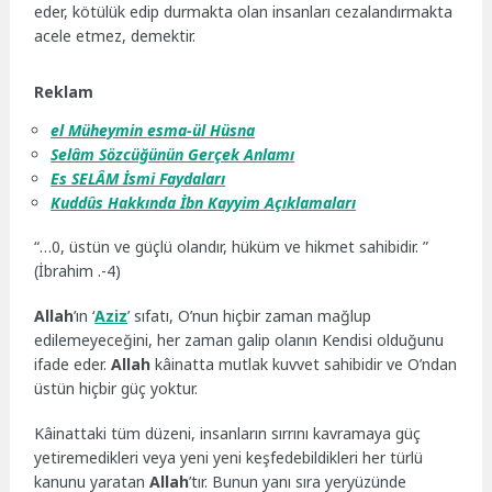
eder, kötülük edip durmakta olan insanları cezalandırmakta
acele etmez, demektir.
Reklam
el Müheymin
esma-ül Hüsna
Selâm Sözcüğünün Gerçek Anlamı
Es SELÂM İsmi Faydaları
Kuddûs Hakkında İbn Kayyim Açıklamaları
“…0, üstün ve güçlü olandır, hüküm ve hikmet sahibidir. ”
(İbrahim .-4)
Allah
’ın ‘
Aziz
’ sıfatı, O’nun hiçbir zaman mağlup
edilemeyeceğini, her zaman galip olanın Kendisi olduğunu
ifade eder.
Allah
kâinatta mutlak kuvvet sahibidir ve O’ndan
üstün hiçbir güç yoktur.
Kâinattaki tüm düzeni, insanların sırrını kavramaya güç
yetiremedikleri veya yeni yeni keşfedebildikleri her türlü
kanunu yaratan
Allah
’tır. Bunun yanı sıra yeryüzünde