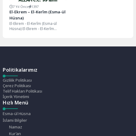
7 Yıl Önce
1397
El-Ekrem – El-Kerîm (Esma-ül
Hüsna)
El-Ekrem - El-Kerîm (Esma-ül
Hüsna) El-Ekrem - El-Kerîm
(Esma-ül Hüsna) İbn Teymiye,
"Rabb'in En Büyük...
Politikalarımız
Gizlilik Politikası
Çerez Politikası
Telif Hakları Politikası
İçerik Yönetimi
Hızlı Menü
Esma-ül Hüsna
İslami Bilgiler
Namaz
Kur’an