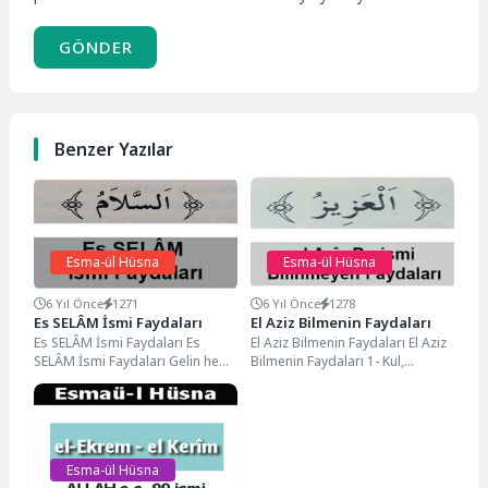
GÖNDER
Benzer Yazılar
Esma-ül Hüsna
Esma-ül Hüsna
6 Yıl Önce
1271
6 Yıl Önce
1278
Es SELÂM İsmi Faydaları
El Aziz Bilmenin Faydaları
Es SELÂM İsmi Faydaları Es
El Aziz Bilmenin Faydaları El Aziz
SELÂM İsmi Faydaları Gelin hep
Bilmenin Faydaları 1- Kul,
birlikte 99 ismi şerifin içinde...
efendisinin gücünü bildiğinde ve
O’nu...
Esma-ül Hüsna