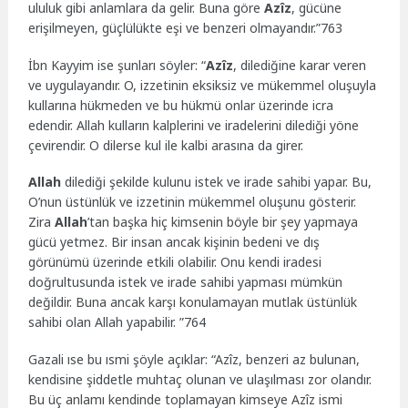
ululuk gibi anlamlara da gelir. Buna göre
Azîz
, gücüne
erişilmeyen, güçlülükte eşi ve benzeri olmayandır.”763
İbn Kayyim ise şunları söyler: “
Azîz
, dilediğine karar veren
ve uygulayandır. O, izzetinin eksiksiz ve mükemmel oluşuyla
kullarına hükmeden ve bu hükmü onlar üzerinde icra
edendir. Allah kulların kalplerini ve iradelerini dilediği yöne
çevirendir. O dilerse kul ile kalbi arasına da girer.
Allah
dilediği şekilde kulunu istek ve irade sahibi yapar. Bu,
O’nun üstünlük ve izzetinin mükemmel oluşunu gösterir.
Zira
Allah
’tan başka hiç kimsenin böyle bir şey yapmaya
gücü yetmez. Bir insan ancak kişinin bedeni ve dış
görünümü üzerinde etkili olabilir. Onu kendi iradesi
doğrultusunda istek ve irade sahibi yapması mümkün
değildir. Buna ancak karşı konulamayan mutlak üstünlük
sahibi olan Allah yapabilir. ”764
Gazali ıse bu ısmi şöyle açıklar: “Azîz, benzeri az bulunan,
kendisine şiddetle muhtaç olunan ve ulaşılması zor olandır.
Bu üç anlamı kendinde toplamayan kimseye Azîz ismi