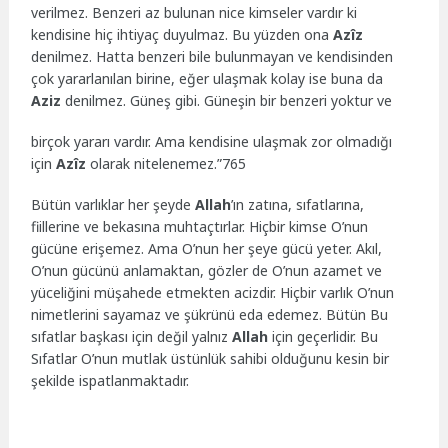
verilmez. Benzeri az bulunan nice kimseler vardır ki
kendisine hiç ihtiyaç duyulmaz. Bu yüzden ona
Azîz
denilmez. Hatta benzeri bile bulunmayan ve kendisinden
çok yararlanılan birine, eğer ulaşmak kolay ise buna da
Aziz
denilmez. Güneş gibi. Güneşin bir benzeri yoktur ve
birçok yararı vardır. Ama kendisine ulaşmak zor olmadığı
için
Azîz
olarak nitelenemez.”765
Bütün varlıklar her şeyde
Allah
’ın zatına, sıfatlarına,
fiillerine ve bekasına muhtaçtırlar. Hiçbir kimse O’nun
gücüne erişemez. Ama O’nun her şeye gücü yeter. Akıl,
O’nun gücünü anlamaktan, gözler de O’nun azamet ve
yüceliğini müşahede etmekten acizdir. Hiçbir varlık O’nun
nimetlerini sayamaz ve şükrünü eda edemez. Bütün Bu
sıfatlar başkası için değil yalnız
Allah
için geçerlidir. Bu
Sıfatlar O’nun mutlak üstünlük sahibi olduğunu kesin bir
şekilde ispatlanmaktadır.