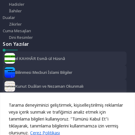
Hadisler
İlahiler
Dualar
Zikirler
Cuma Mesajları
Dini Resimler
Son Yazılar
el KAHHÂR Esmâ-ül Hüsnâ
Bilinmesi Mecburi İslami Bilgiler
Kunut Duâları ve Nezaman Okunmalı
El ĞANİYY Esma-ül Hüsna
Tarama deneyiminizi geliştirmek, kişiselleştirilmiş reklamlar
Sosyal Medya
veya içerik sunmak ve trafiğimizi analiz etmek için
tanımlama bilgileri kullanıyoruz. "Tümünü Kabul Et"i
Reklamı Gizle
Instagram
Facebook
Twitter
tıklayarak, tanımlama bilgilerini kullanmamıza izin vermiş
Bu site, kullanıcı deneyimini geliştirmek için çerezleri
olursunuz.
kullanmaktadır. Devam ederek bu çerezleri kabul etmiş
Çerez Politikası