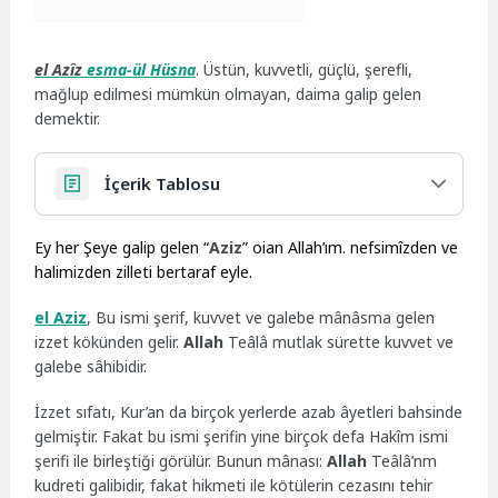
el Azîz
esma-ül Hüsna
. Üstün, kuvvetli, güçlü, şerefli,
mağlup edilmesi mümkün olmayan, daima galip gelen
demektir.
İçerik Tablosu
Ey her Şeye galip gelen “
Aziz
” oian Allah’ım. nefsimîzden ve
halimizden zilleti bertaraf eyle.
el Aziz
, Bu ismi şerif, kuvvet ve galebe mânâsma gelen
izzet kökünden gelir.
Allah
Teâlâ mutlak sürette kuvvet ve
galebe sâhibidir.
İzzet sıfatı, Kur’an da birçok yerlerde azab âyetleri bahsinde
gelmiştir. Fakat bu ismi şerifin yine birçok defa Hakîm ismi
şerifi ile birleştiği görülür. Bunun mânası:
Allah
Teâlâ’nm
kudreti galibidir, fakat hikmeti ile kötülerin cezasını tehir