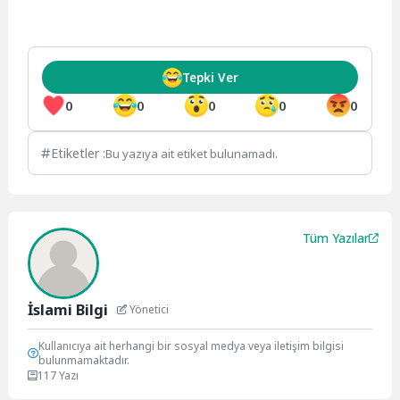
Tepki Ver
0
0
0
0
0
Etiketler :
Bu yazıya ait etiket bulunamadı.
Tüm Yazılar
İslami Bilgi
Yönetici
Kullanıcıya ait herhangi bir sosyal medya veya iletişim bilgisi
bulunmamaktadır.
117 Yazı