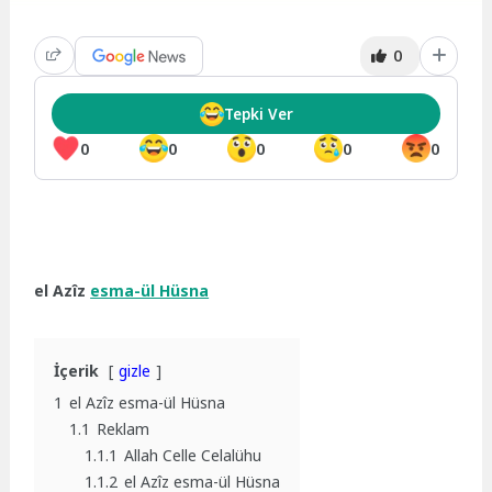
0
Tepki Ver
0
0
0
0
0
el Azîz
esma-ül Hüsna
İçerik
gizle
1
el Azîz esma-ül Hüsna
1.1
Reklam
1.1.1
Allah Celle Celalühu
1.1.2
el Azîz esma-ül Hüsna