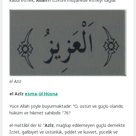
kabul etmek,
Allah
’ın izzetini müşahede etmeyi sağlar.
el Aziz
el Azîz
esma-ül Hüsna
Yüce Allah şöyle buyurmaktadır: “O, üstün ve güçlü olandır,
hüküm ve hikmet sahibidir. ”76?
el-Hattâbî der ki: “
Azîz
, mağlup edilemeyen güçlü demektir.
İzzet, galibiyet ve üstünlük, şiddet ve kuvvet, yücelik ve