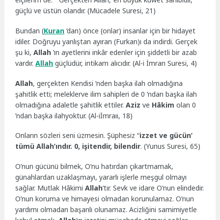
güçlü ve üstün olandır. (Mücadele Suresi, 21)
Bundan (
Kuran
’dan) önce (onlar) insanlar için bir hidayet
idiler. Doğruyu yanlıştan ayıran (Furkan)ı da indirdi. Gerçek
şu ki,
Allah
’ın ayetlerini inkâr edenler için şiddetli bir azab
vardır.
Allah
güçlüdür, intikam alıcıdır. (Al-i İmran Suresi, 4)
Allah
, gerçekten Kendisi ’nden başka ilah olmadığına
şahitlik etti; meleklerve ilim sahipleri de 0 ’ndan başka ilah
olmadığına adaletle şahitlik ettiler.
Aziz
ve
Hâkim
olan 0
’ndan başka ilahyoktur. (Al-iİmraıı, 18)
Onların sözleri seni üzmesin. Şüphesiz “
izzet ve gücün’
tümü Allah’ındır. 0, işitendir, bilendir
. (Yunus Suresi, 65)
O’nun gücünü bilmek, O’nu hatırdan çıkartmamak,
günahlardan uzaklaşmayı, yararlı işlerle meşgul olmayı
sağlar. Mutlak Hâkimi
Allah
’tır. Sevk ve idare O’nun elindedir.
O’nun koruma ve himayesi olmadan korunulamaz. O’nun
yardımı olmadan başarılı olunamaz. Acizliğini samimiyetle